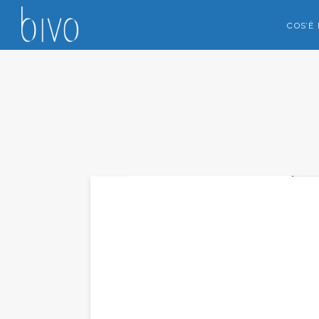
COS’È 