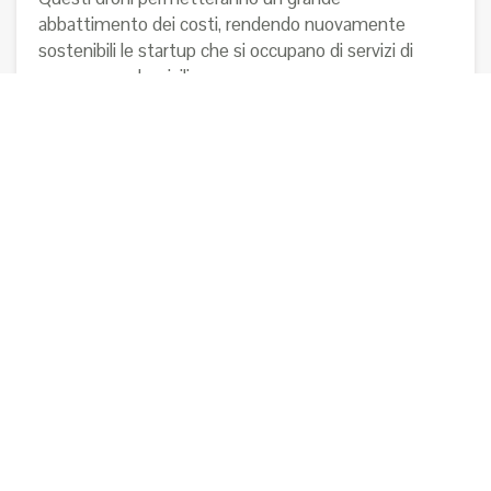
abbattimento dei costi, rendendo nuovamente
sostenibili le startup che si occupano di servizi di
consegna a domicilio.
Un esempio di startup all’avanguardia era Dispatch,
che si dice sia stata acquisita da Amazon per la
costruzione del prossimo
drone Amazon
per la
consegna a domicilio. Nulla però è mai stato
confermato ufficialmente al riguardo
(
https://techcrunch.com/2019/02/07/meet-the-
tiny-startup-that-helped-build-amazons-scout-
robot/
). L’azienda che più di ogni altra è
all’avanguardia sul tema è nata in Estonia e si chiama
Startship
:
https://www.starship.xyz/business/
. E’ una
realtà che sta lavorando ad un prodotto che gli
addetti ai lavori considerano il non plus ultra del
settore…staremo a vedere!
In Italia purtroppo, come in quasi tutti i grandi trend