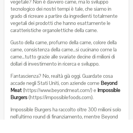
vegetale? Non è davvero carne, ma lo sviluppo
tecnologico dei nostri tempi è tale, che siamo in
grado di ricreare a partire da ingredienti totalmente
vegetali dei prodotti che hanno esattamente le
caratteristiche organolettiche della carne.
Gusto della carne, profumo della carne, colore della
carne, consistenza della carne…si cucinano come la
carne…tutto grazie alle svariate decine di milioni di
dollari di investimento in ricerca e sviluppo.
Fantascienza? No, realtà già oggi. Guardate cosa
accade negli Stati Uniti, con aziende come
Beyond
Meat
(
https://www.beyondmeat.com/
) e
Impossible
Burgers
(
https://impossiblefoods.com
).
Impossible Burgers ha raccolto oltre 300 milioni solo
nell’ultimo round di finanziamento, mentre Beyond
Meat si è addirittura quotata in borsa. Si tratta
insomma di startup che hanno ormai vinto la loro